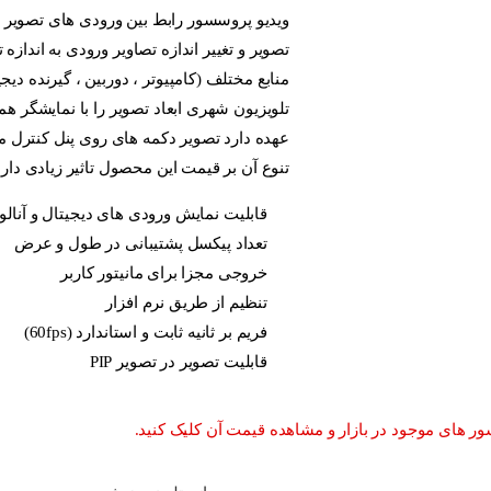
ویدیو پروسسور رابط 
تصویر و تغییر اندازه تصاویر ورودی به اندازه تلویزیون شهری را دارد
منابع مختلف (کامپیوتر ، دوربین ، گیرنده دیجیتال و … ) میگیرد و ضم
تلویزیون شهری ابعاد تصویر را با نمایشگر هماهنگ میکند. این دستگا
عهده دارد تصویر دکمه های روی پنل کنترل می شود. تعداد ورودی و
تنوع آن بر قیمت این محصول تاثیر زیادی دارد. از جمله ویژگی های و
قابلیت نمایش ورودی های دیجیتال و آنالو بصورت همزمان
تعداد پیکسل پشتیبانی در طول و عرض
خروجی مجزا برای مانیتور کاربر
تنظیم از طریق نرم افزار
فریم بر ثانیه ثابت و استاندارد (60fps)
قابلیت تصویر در تصویر PIP
 مشاهده قیمت آن کلیک کنید.