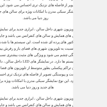
ویدیو و
سالن های ه
نمایش داد
سالن و… ا
دارد. نما
میکند. عل
است
نمایشگر