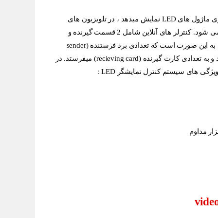
تا را اپراتور دریافت میکند و روی ماژول های LED نمایش میدهد ، در تلویزیون های
شهری معمولا از کنترلر های آنلاین استفاده می شود. کنترلر های آنلاین شامل 2 قسمت گیرنده و
سیستم کنترل نمایشگر ها به این صورت است که تعدادی برد فرستنده (sender
card)تصویر را از توسط سگنال تصویر میگیرد و به تعدادی کارت گیرنده (recieving card) میفرستد. در