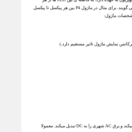
طرف تا LED بعدی دات پیچ یا pixel pitch می گویند. برای مثال در ماژول P4 بین هر پیکسل تا پیکسل
منبع تغذیه انرژی مورد نیاز سیستم را تامین میکند و برق AC شهری را به DC تبدیل میکند. معمولا